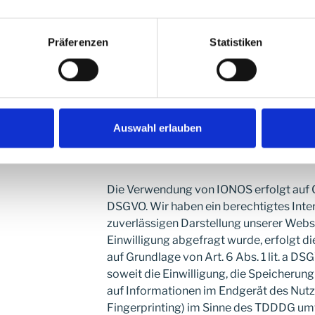
Präferenzen
Statistiken
IONOS
Anbieter ist die IONOS SE, Elgendorfer 
(nachfolgend IONOS). Wenn Sie unsere 
IONOS verschiedene Logfiles inklusive I
Auswahl erlauben
entnehmen Sie der Datenschutzerkläru
https://www.ionos.de/terms-gtc/terms-
Die Verwendung von IONOS erfolgt auf Gru
DSGVO. Wir haben ein berechtigtes Inter
zuverlässigen Darstellung unserer Webs
Einwilligung abgefragt wurde, erfolgt di
auf Grundlage von Art. 6 Abs. 1 lit. a D
soweit die Einwilligung, die Speicherun
auf Informationen im Endgerät des Nutze
Fingerprinting) im Sinne des TDDDG umfa