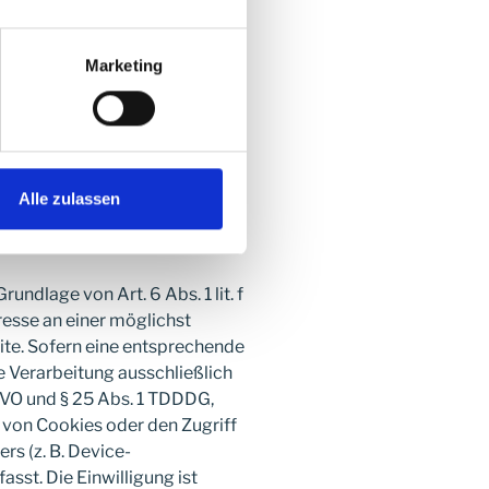
Marketing
Str. 57, 56410 Montabaur
Website besuchen, erfasst
hrer IP-Adressen. Details
Alle zulassen
ng von IONOS:
privacy
.
ndlage von Art. 6 Abs. 1 lit. f
esse an einer möglichst
ite. Sofern eine entsprechende
e Verarbeitung ausschließlich
SGVO und § 25 Abs. 1 TDDDG,
g von Cookies oder den Zugriff
rs (z. B. Device-
sst. Die Einwilligung ist